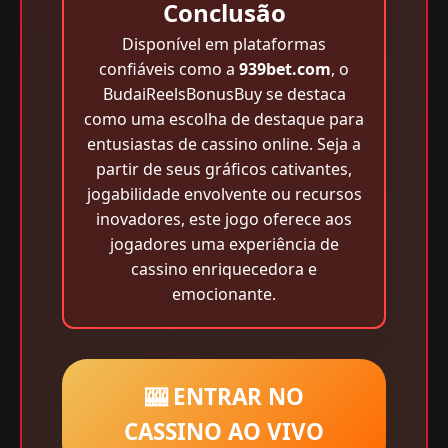
Conclusão
Disponível em plataformas
confiáveis como a
939bet.com
, o
BudaiReelsBonusBuy se destaca
como uma escolha de destaque para
entusiastas de cassino online. Seja a
partir de seus gráficos cativantes,
jogabilidade envolvente ou recursos
inovadores, este jogo oferece aos
jogadores uma experiência de
cassino enriquecedora e
emocionante.
🎰 ENTRAR NO
CASSINO AO VIVO