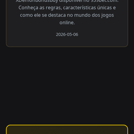
XDemonBonusBuy disponível no 939bet.com.
Conheça as regras, características únicas e
como ele se destaca no mundo dos jogos
online.
2026-05-06