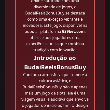
online saturado com uma
diversidade de jogos, o
BudaiReelsBonusBuy se destaca
como uma exceção vibrante e
inovadora. Este jogo, disponível na
popular plataforma
939bet.com
,
oferece aos jogadores uma
experiência única que combina
tradição com inovação.
Introdução ao
BudaiReelsBonusBuy
Com uma atmosfera que remete à
cultura asiática, o
BudaiReelsBonusBuy não é apenas
mais um jogo de slots; ele é uma
viagem visual e auditiva que envolve
o jogador do início ao fim. O design