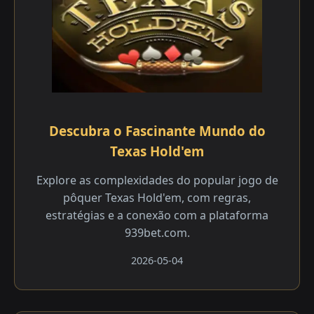
Descubra o Fascinante Mundo do
Texas Hold'em
Explore as complexidades do popular jogo de
pôquer Texas Hold'em, com regras,
estratégias e a conexão com a plataforma
939bet.com.
2026-05-04