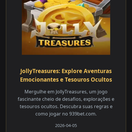
JollyTreasures: Explore Aventuras
Emocionantes e Tesouros Ocultos
Mergulhe em JollyTreasures, um jogo
fascinante cheio de desafios, explorações e
tesouros ocultos. Descubra suas regras e
como jogar no 939bet.com.
2026-04-05