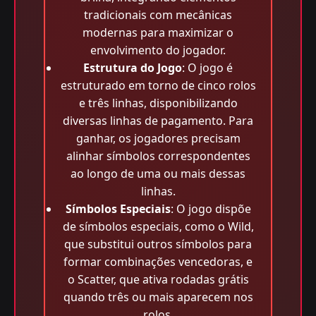
tradicionais com mecânicas
modernas para maximizar o
envolvimento do jogador.
Estrutura do Jogo
: O jogo é
estruturado em torno de cinco rolos
e três linhas, disponibilizando
diversas linhas de pagamento. Para
ganhar, os jogadores precisam
alinhar símbolos correspondentes
ao longo de uma ou mais dessas
linhas.
Símbolos Especiais
: O jogo dispõe
de símbolos especiais, como o Wild,
que substitui outros símbolos para
formar combinações vencedoras, e
o Scatter, que ativa rodadas grátis
quando três ou mais aparecem nos
rolos.