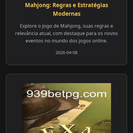
Mahjong: Regras e Estratégias
Modernas
Explore o jogo de Mahjong, suas regras e
relevância atual, com destaque para os novos
eventos no mundo dos jogos online.
2026-04-08