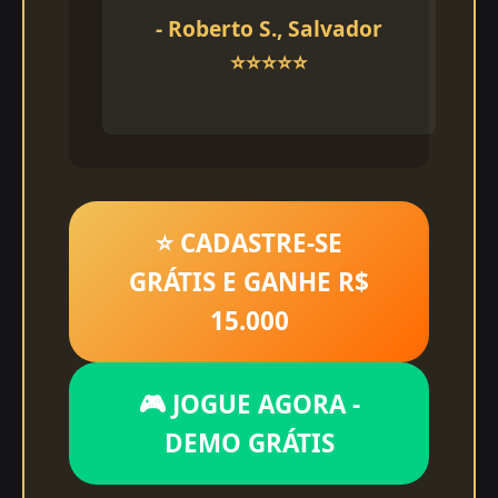
- Roberto S., Salvador
⭐⭐⭐⭐⭐
⭐ CADASTRE-SE
GRÁTIS E GANHE R$
15.000
🎮 JOGUE AGORA -
DEMO GRÁTIS