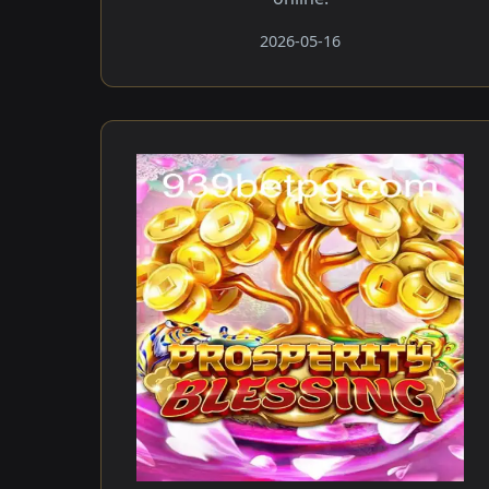
2026-05-16