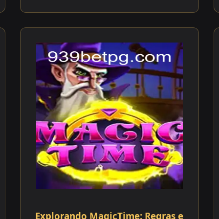
Explorando MagicTime: Regras e