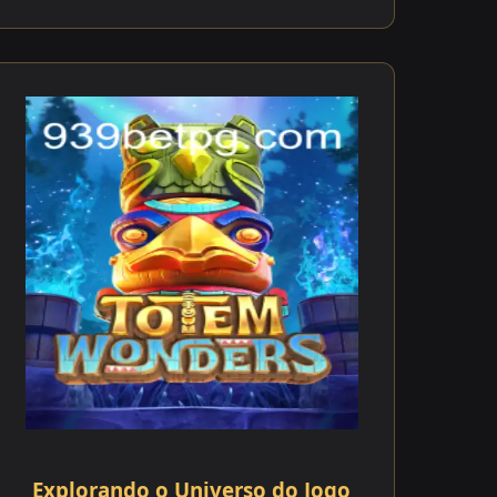
Explorando o Universo do Jogo