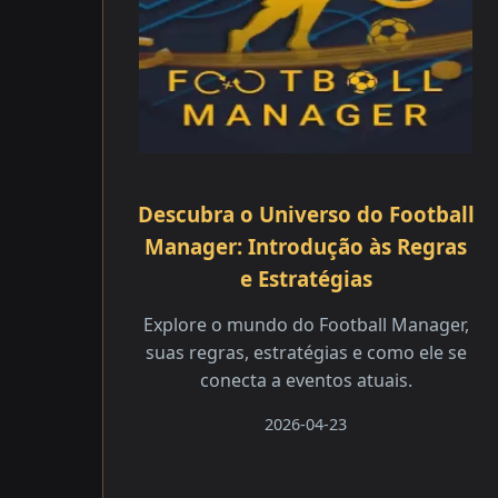
Descubra o Universo do Football
Manager: Introdução às Regras
e Estratégias
Explore o mundo do Football Manager,
suas regras, estratégias e como ele se
conecta a eventos atuais.
2026-04-23