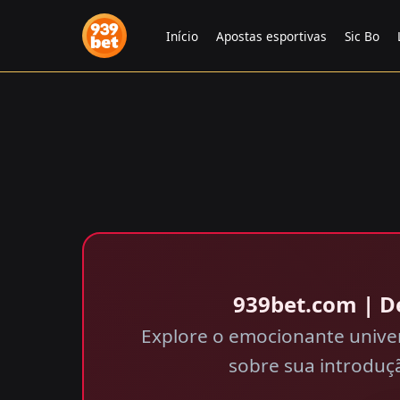
Início
Apostas esportivas
Sic Bo
939bet.com | 
Explore o emocionante unive
sobre sua introduçã