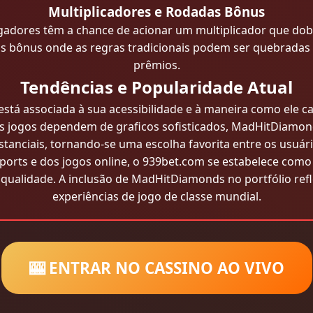
Multiplicadores e Rodadas Bônus
adores têm a chance de acionar um multiplicador que dobr
as bônus onde as regras tradicionais podem ser quebrada
prêmios.
Tendências e Popularidade Atual
tá associada à sua acessibilidade e à maneira como ele c
s jogos dependem de graficos sofisticados, MadHitDiamon
anciais, tornando-se uma escolha favorita entre os usuár
ports e dos jogos online, o 939bet.com se estabelece como
qualidade. A inclusão de MadHitDiamonds no portfólio ref
experiências de jogo de classe mundial.
🎰 ENTRAR NO CASSINO AO VIVO