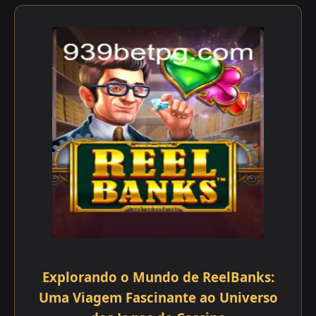
Explorando o Mundo de ReelBanks:
Uma Viagem Fascinante ao Universo