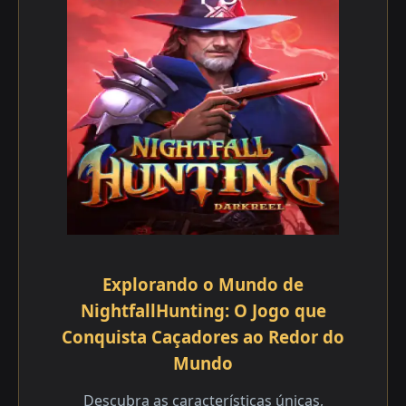
Explorando o Mundo de
NightfallHunting: O Jogo que
Conquista Caçadores ao Redor do
Mundo
Descubra as características únicas,