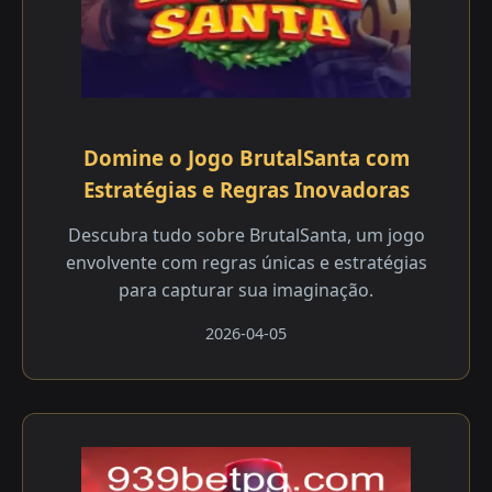
Domine o Jogo BrutalSanta com
Estratégias e Regras Inovadoras
Descubra tudo sobre BrutalSanta, um jogo
envolvente com regras únicas e estratégias
para capturar sua imaginação.
2026-04-05