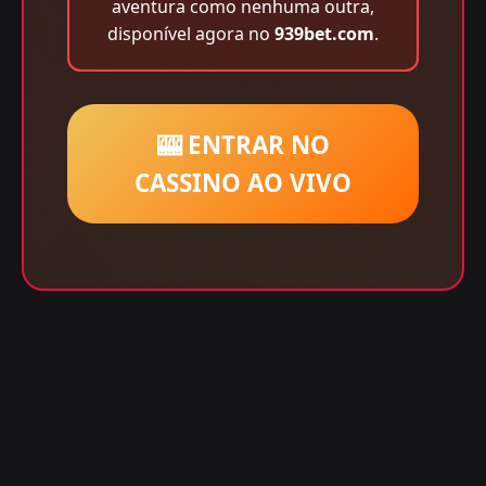
aventura como nenhuma outra,
disponível agora no
939bet.com
.
🎰 ENTRAR NO
CASSINO AO VIVO