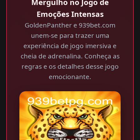
Mergulho no Jogo de
Emoções Intensas
GoldenPanther e 939bet.com
unem-se para trazer uma
experiência de jogo imersiva e
cheia de adrenalina. Conheça as
regras e os detalhes desse jogo
emocionante.