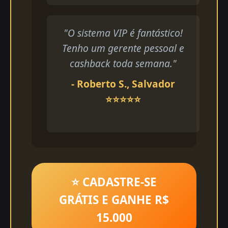
"O sistema VIP é fantástico!
Tenho um gerente pessoal e
cashback toda semana."
- Roberto S., Salvador
⭐⭐⭐⭐⭐
⭐ CADASTRE-SE
GRÁTIS E GANHE R$
15.000