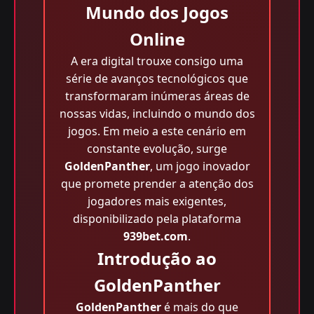
Mundo dos Jogos
Online
A era digital trouxe consigo uma
série de avanços tecnológicos que
transformaram inúmeras áreas de
nossas vidas, incluindo o mundo dos
jogos. Em meio a este cenário em
constante evolução, surge
GoldenPanther
, um jogo inovador
que promete prender a atenção dos
jogadores mais exigentes,
disponibilizado pela plataforma
939bet.com
.
Introdução ao
GoldenPanther
GoldenPanther
é mais do que