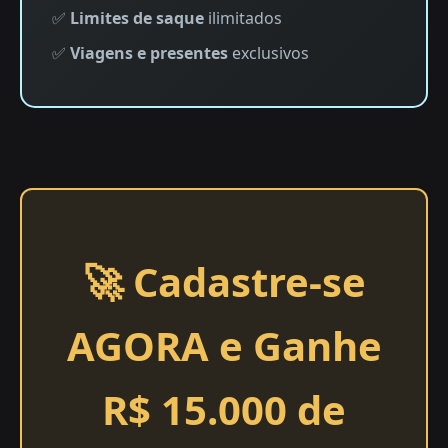
✅
Limites de saque
ilimitados
✅
Viagens e presentes
exclusivos
🚀 Cadastre-se
AGORA e Ganhe
R$ 15.000 de