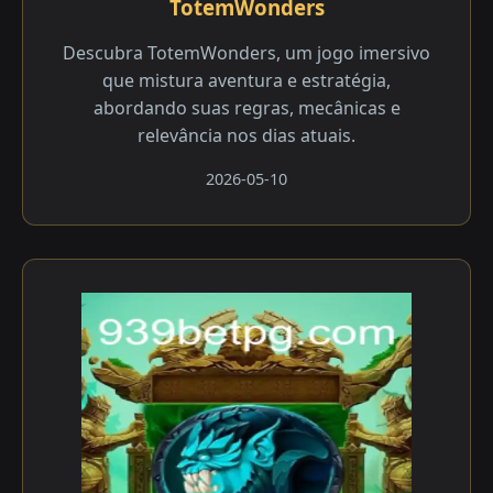
TotemWonders
Descubra TotemWonders, um jogo imersivo
que mistura aventura e estratégia,
abordando suas regras, mecânicas e
relevância nos dias atuais.
2026-05-10