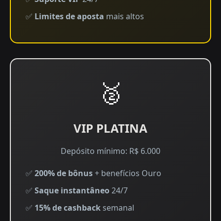
✅
Limites de aposta
mais altos
🥈
VIP PLATINA
Depósito mínimo: R$ 6.000
✅
200% de bônus
+ benefícios Ouro
✅
Saque instantâneo
24/7
✅
15% de cashback
semanal