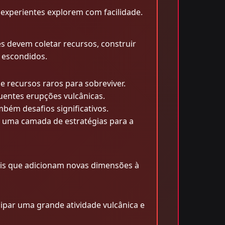
 experientes explorem com facilidade.
es devem coletar recursos, construir
 escondidos.
e recursos raros para sobreviver.
quentes erupções vulcânicas.
mbém desafios significativos.
o uma camada de estratégias para a
nais que adicionam novas dimensões à
ipar uma grande atividade vulcânica e