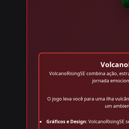
Volcano
VolcanoRisingSE combina ação, estr
jornada emocion
O jogo leva você para uma ilha vulcâ
um ambient
Gráficos e Design
: VolcanoRisingSE s