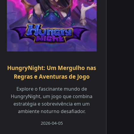
HungryNight: Um Mergulho nas
Regras e Aventuras de Jogo
Explore o fascinante mundo de
HungryNight, um jogo que combina
estratégia e sobrevivência em um
ambiente noturno desafiador.
2026-04-05