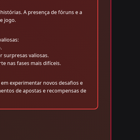
istórias. A presença de fóruns e a
e jogo.
aliosas:
.
r surpresas valiosas.
te nas fases mais difíceis.
s em experimentar novos desafios e
ementos de apostas e recompensas de