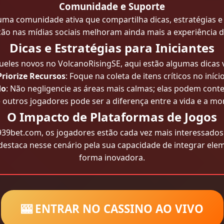
Comunidade e Suporte
ma comunidade ativa que compartilha dicas, estratégias e h
ção nas mídias sociais melhoram ainda mais a experiência d
Dicas e Estratégias para Iniciantes
ueles novos no VolcanoRisingSE, aqui estão algumas dicas v
Priorize Recursos
: Foque na coleta de itens críticos no início
do
: Não negligencie as áreas mais calmas; elas podem conte
e outros jogadores pode ser a diferença entre a vida e a mor
O Impacto de Plataformas de Jogos
39bet.com, os jogadores estão cada vez mais interessado
destaca nesse cenário pela sua capacidade de integrar el
forma inovadora.
🎰 ENTRAR NO CASSINO AO VIVO