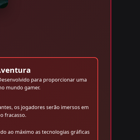
Aventura
 Desenvolvido para proporcionar uma
 no mundo gamer.
nantes, os jogadores serão imersos em
o fracasso.
ando ao máximo as tecnologias gráficas