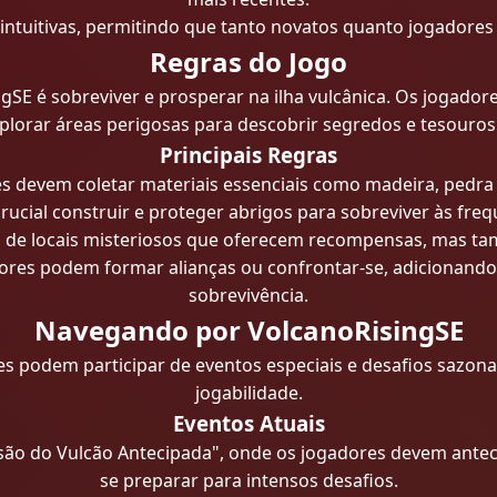
 intuitivas, permitindo que tanto novatos quanto jogadores
Regras do Jogo
ngSE é sobreviver e prosperar na ilha vulcânica. Os jogador
xplorar áreas perigosas para descobrir segredos e tesouros
Principais Regras
es devem coletar materiais essenciais como madeira, pedra 
 crucial construir e proteger abrigos para sobreviver às fre
eia de locais misteriosos que oferecem recompensas, mas ta
dores podem formar alianças ou confrontar-se, adicionand
sobrevivência.
Navegando por VolcanoRisingSE
es podem participar de eventos especiais e desafios sazo
jogabilidade.
Eventos Atuais
nsão do Vulcão Antecipada", onde os jogadores devem antec
se preparar para intensos desafios.