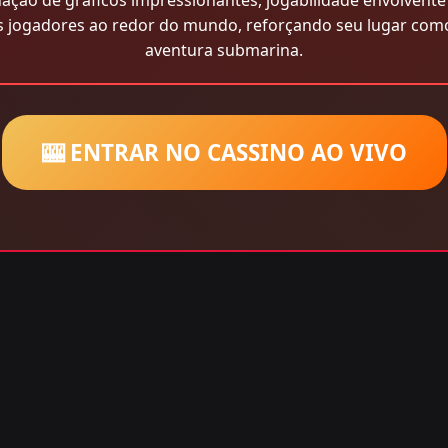
ão de gráficos impressionantes, jogabilidade envolvente 
os jogadores ao redor do mundo, reforçando seu lugar com
aventura submarina.
🎰 ENTRAR NO CASSINO AO VIVO