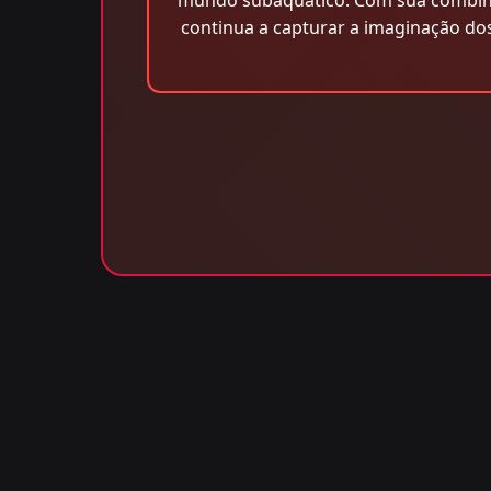
mundo subaquático. Com sua combinaç
continua a capturar a imaginação d